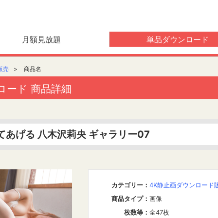
月額見放題
単品ダウンロード
販売
>
商品名
ロード 商品詳細
あげる 八木沢莉央 ギャラリー07
カテゴリー
：
4K静止画ダウンロード
商品タイプ
：
画像
枚数等
：
全47枚