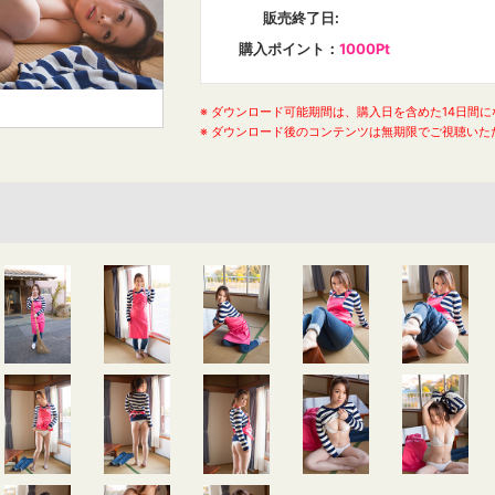
販売終了日
:
購入ポイント
：
1000Pt
o
※ ダウンロード可能期間は、購入日を含めた14日間
※ ダウンロード後のコンテンツは無期限でご視聴いた