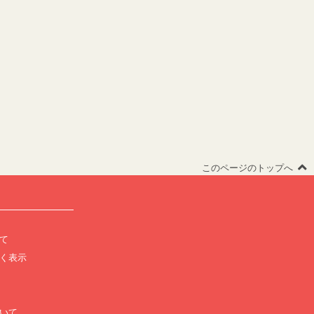
このページのトップへ
て
く表示
いて